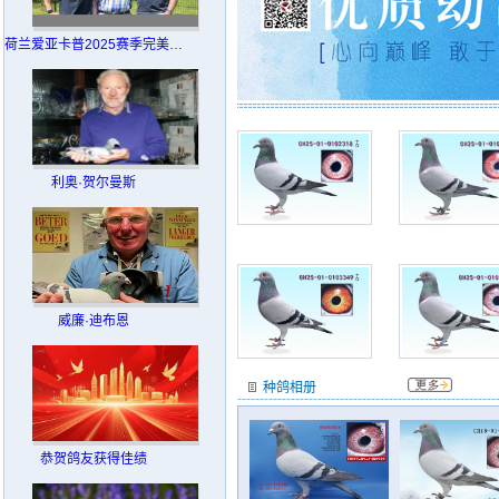
荷兰爱亚卡普2025赛季完美收官
利奥·贺尔曼斯
威廉·迪布恩
种鸽相册
恭贺鸽友获得佳绩