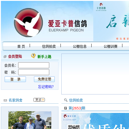
|
|
|
|
首 页
信鸽拍卖
公棚信息
公棚训赛
|
|
在线商城
在线视频
鸽友互动
会员登陆
新手上路
会员名：
密 码：
忘记密码？
名家鸽舍
信鸽拍卖
第[
2653
]期