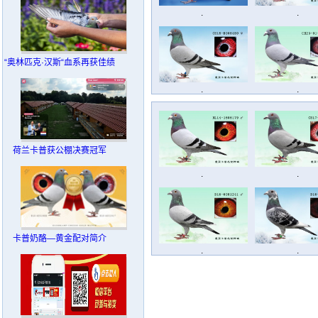
.
.
“奥林匹克·汉斯“血系再获佳绩
.
.
荷兰卡普获公棚决赛冠军
.
.
卡普奶酪—黄金配对简介
.
.