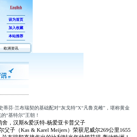
English
设为首页
加入收藏
本站推荐
欧洲资讯
史蒂芬·兰布瑞契的基础配对“灰戈特”X“凡鲁克雌”，堪称黄金
的“基特尔”王朝！
鸽舍，汉斯&爱沃特-杨爱亚卡普父子
尔父子（Kas & Karel Meijers）荣获尼威尔269公里1655