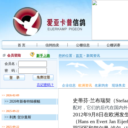
|
|
|
首 页
信鸽拍卖
公棚信息
公棚训赛
会员登陆
新手上路
您的位置：
首页
> 新闻资讯
会员名：
密 码：
忘记密码？
企业信息
欧洲资讯
名家鸽舍
现场售卖
>> 2026-02-09
史蒂芬·兰布瑞契（Stef
>> 2026年新春特辑横幅
配对，它们的后代在国内外
>> 2025-09-22
2012年9月8日在欧
>> 利奥·贺尔曼斯
（Hans en Evert J
>> 2025-09-22