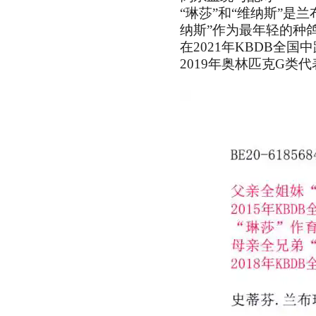
“琳莎”和“维纳斯”
纳斯”作为最年轻的种
在2021年KBDB全
2019年奥林匹克G类