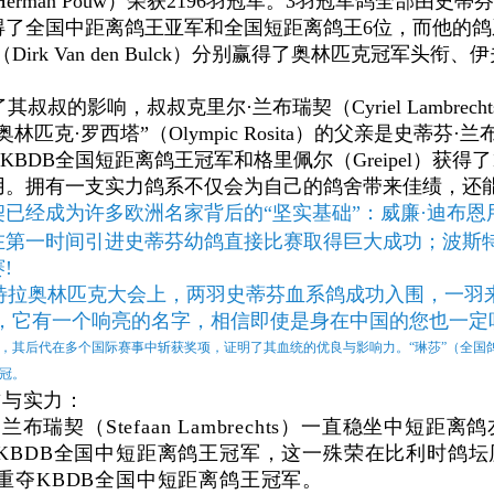
erman Pouw）荣获2196羽冠军。3羽冠军鸽全部由
得了全国中距离鸽王亚军和全国短距离鸽王6位，而他的鸽
irk Van den Bulck）分别赢得了奥林匹克冠军头衔、
叔叔的影响，叔叔克里尔·兰布瑞契（Cyriel Lambr
林匹克·罗西塔”（Olympic Rosita）的父亲是史蒂
13年KBDB全国短距离鸽王冠军和格里佩尔（Greipel）
用。拥有一支实力鸽系不仅会为自己的鸽舍带来佳绩，还
契已经成为许多欧洲名家背后的“坚实基础”：威廉·迪布
在第一时间引进史蒂芬幼鸽直接比赛取得巨大成功；波斯
!
特拉奥林匹克大会上，两羽史蒂芬血系鸽成功入围，一羽来
，它有一个响亮的名字，相信即使是身在中国的您也一定听
，其后代在多个国际赛事中斩获奖项，证明了其血统的优良与影响力。“琳莎”（全国鸽
冠。
誉与实力：
·兰布瑞契（Stefaan Lambrechts）一直稳坐中
5年KBDB全国中短距离鸽王冠军，这一殊荣在比利时
8年重夺KBDB全国中短距离鸽王冠军。