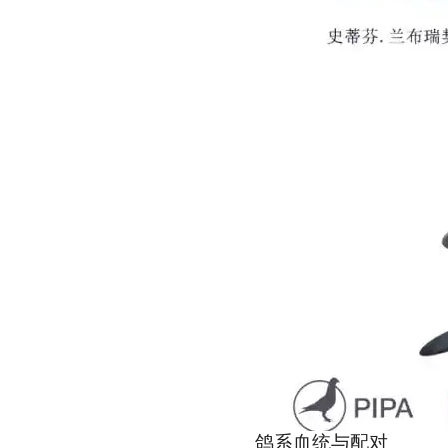
鸽系血统与配对