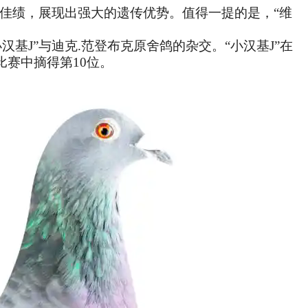
获佳绩，展现出强大的遗传优势。值得一提的是，“维
汉基J”与迪克.范登布克原舍鸽的杂交。“小汉基J”在
比赛中摘得第10位。