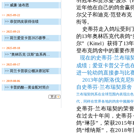
羽冠军和贺尔曼·波尔（H
>> 威廉·迪布恩
近年他在自己的鸽舍赢
尔父子和迪克·范登布克（D
>> 2025-09-22
衔等。
>> 恭贺鸽友获得佳绩
史蒂芬走入鸽坛受到了其
>> 2025-09-21
的13年奥林匹克代表鸽“奥
>> 荷兰爱亚卡普2025赛季完美收官
尔”（Kittel）获得了
>> 2025-09-18
登布克鸽舍中的重要作
>> “奥林匹克·汉斯“血系再获佳绩
现在的史蒂芬·兰布瑞
成绩；爱亚卡普父子也
>> 2025-09-17
>> 荷兰卡普获公棚决赛冠军
进一轮幼鸽直接参与比赛
2013年的斯洛伐克尼
>> 2019-08-06
自史蒂芬·兰布瑞契原舍
>> 卡普奶酪—黄金配对简介
兰布瑞契鸽系在全球范围内表现出色
代，同样在世界各地的鸽舍中频频夺
史蒂芬·兰布瑞契的荣
在过去十年间，
史蒂芬
鸽“琳莎”，荣获201
鸽“维纳斯”，在201