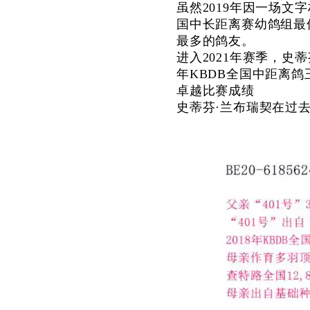
虽然2019年因一场
国中长距离赛幼鸽组最佳
最多的鸽友。
进入2021年赛季，
年KBDB全国中距离鸽王
卓越比赛成绩
史蒂芬·兰布瑞契在过