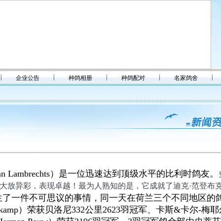
|
|
|
|
|
企业公告
种鸽相册
种鸽配对
名家鸽舍
aan Lambrechts）是一位迅速达到顶级水平的比利时鸽友。
大放异彩，表现卓越！最为人熟知的是，它成就了迪克·范登布克
洲发生了一件不可思议的事情，同一天在荷兰三个不同地区的
an Eijerkamp）荣获贝洛尼332公里2623羽冠军、卡斯&卡尔-梅耶