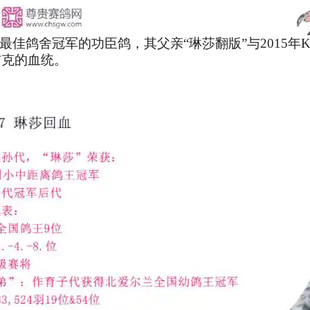
鸽最佳鸽舍冠军的功臣鸽，其父亲“琳莎翻版”与2015年
布克的血统。