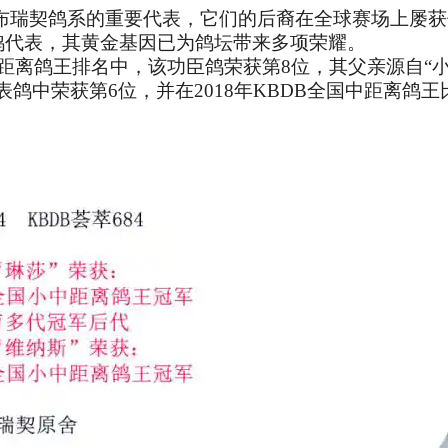
是兰布瑞契鸽系的重要代表，它们的后裔在全球赛场上屡
鸽代表，其黄金基因已为鸽坛带来多项荣耀。
国中距离鸽王排名中，该功臣鸽荣获第8位，其父亲源自“小
代表鸽中荣获第6位，并在2018年KBDB全国中距离鸽王