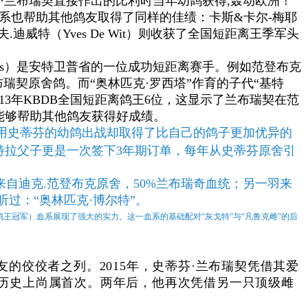
史蒂芬·兰布瑞契直接作出的比利时当年幼鸽获得,轰动欧洲！
系也帮助其他鸽友取得了同样的佳绩：卡斯&卡尔-梅耶
伊夫.迪威特（Yves De Wit）则收获了全国短距离王季军头
echts）是安特卫普省的一位成功短距离赛手。例如范登布克
芬·兰布瑞契原舍鸽。而“奥林匹克·罗西塔”作育的子代“基特
获得了13年KBDB全国短距离鸽王6位，这显示了兰布瑞契在范
能够帮助其他鸽友获得好成绩。
恩用史蒂芬的幼鸽出战却取得了比自己的鸽子更加优异的
特拉父子更是一次签下3年期订单，每年从史蒂芬原舍引
自迪克.范登布克原舍，50%兰布瑞奇血统；另一羽来
过：“奥林匹克·博尔特”。
王冠军）血系展现了强大的实力。这一血系的基础配对“灰戈特”与“凡鲁克雌”的后
短距离鸽友的佼佼者之列。2015年，史蒂芬·兰布瑞契凭借其爱
鸽坛历史上尚属首次。两年后，他再次凭借另一只顶级雌