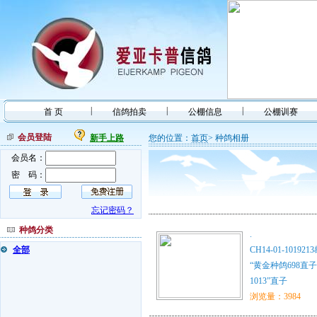
|
|
|
首 页
信鸽拍卖
公棚信息
公棚训赛
会员登陆
新手上路
您的位置：
首页
> 种鸽相册
会员名：
密 码：
忘记密码？
种鸽分类
.
全部
CH14-01-101921
“黄金种鸽698直子
1013”直子
浏览量：3984