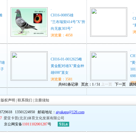
.
.
0雌
CH16-00895雄
C
“兰布瑞契414号”X“所
“
向无敌303号”
浏
浏览量：4058
.
.
CH
CH16-01-0012625雌
47雄
“黄
黄金配对雄X“黄金种
直子
10
雄698”直女
69
浏览量：3581
浏览
共602条记录
页次：
1
/
51
上一页
下一页
跳转
.
.
|
版权声明
|
联系我们
|
注册须知
6雄
CH16-01-0012912雌
C
黄金配对雄X “黄金种
29618 13501224950 邮箱地址：
aiyakapu@126.com
“
雄698”直女
07
爱亚卡普(北京)体育文化发展有限公司
浏
浏览量：3397
京公网安备
11011102001287
号
51La