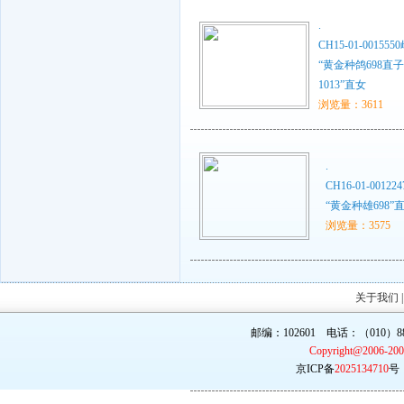
.
CH15-01-001555
“黄金种鸽698直子
1013”直女
浏览量：3611
.
CH16-01-00122
“黄金种雄698”
浏览量：3575
.
关于我们
CH16-01-001289
“黄金种鸽698直子
邮编：102601 电话：（010）887
1012”直子
Copyright@2006-20
浏览量：3451
京ICP备
2025134710
号