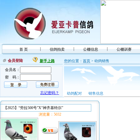
|
|
|
首 页
信鸽拍卖
公棚信息
公棚训赛
会员登陆
新手上路
您的位置：
首页
> 幼鸽销售
会员名：
密 码：
忘记密码？
幼鸽配对
销售信息
【2025】“劳拉500号”X“神齐基特尔”
浏览量：5032