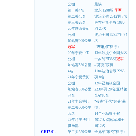
公棚
最快
第一关4名
拿永 1298羽
季军
第二关45名
波治全省 2312羽 7名
第三关28名
萨布利斯全省 1080
20年陕西壹佰
羽 25名
公棚
波治全国 37357羽 74
加站赛500公里
名
冠军
-“赛琳娜”获得：
20年宁夏中卫
13年波提尔全国大区
公棚
一岁鸽2538羽
冠军
加站赛530公里
-“芬克”获得：
4名
11年波治省际 2263
21年宁夏黄河
羽 8名
公棚
12年亚精顿全国
加站赛550公里
22384羽 20名/亚精顿
74名
全省10名
21年丰台特比
“芬克”子代“娜菲”获
第二关500公里
得：
59名
14年亚精顿全省
22年辽宁博翔
4017 幼鸽冠军和全
俱乐部
国12名
CH17-01-
第二关550公里
全兄弟“米克”获得：