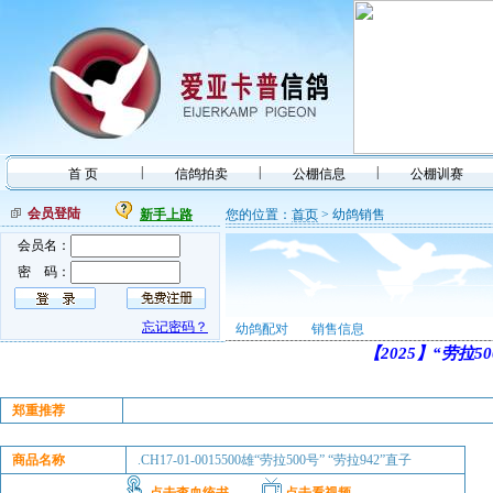
|
|
|
首 页
信鸽拍卖
公棚信息
公棚训赛
会员登陆
新手上路
您的位置：
首页
> 幼鸽销售
会员名：
密 码：
忘记密码？
幼鸽配对
销售信息
【2025】“劳拉5
郑重推荐
商品名称
.CH17-01-0015500雄“劳拉500号” “劳拉942”直子