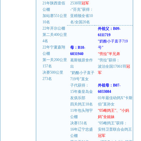
21年陕西壹佰
2538羽
冠军
公棚
-“芬克”获得：
加站赛551公里
亚精顿全省10
10名
名/全国20名
22年开尔公棚
外祖父：B09-
第二关400公里
6111719
4名
“奶酪小子直子719
22年宁夏森翔
母：B10-
号”
公棚
6031940
“劳拉”半兄弟
第一关200公里
葛斯顿原舍作
“劳拉”获得：
157名
出
波治全国17061羽
冠
决赛500公里
“奶酪小子直子
军
273名
719号”直女
子代获得：
外祖母：B07-
15年秦皇岛金
6033084
友俱乐部
01年最佳幼鸽X“卡斯
四关鸽王18名
伯”直孙女
11年包头翔宇
“05雌鸽王”、“小妈
公棚
妈”全姐妹
决赛151名
“05雌鸽王”获得：
16年辽宁忠盛
安特卫普联合会鸽王
公棚
冠军