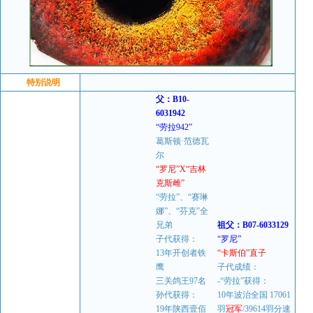
特别说明
父：B10-
6031942
“劳拉942”
葛斯顿·范德瓦
尔
“罗尼”X“吉林
克斯雌”
“劳拉”、“赛琳
娜”、“芬克”全
兄弟
祖父：B07-6033129
子代获得：
“罗尼”
13年开创者铁
“卡斯伯”直子
鹰
子代成绩：
三关鸽王97名
-“劳拉”获得：
孙代获得：
10年波治全国 17061
19年陕西壹佰
羽
冠军
/39614羽分速