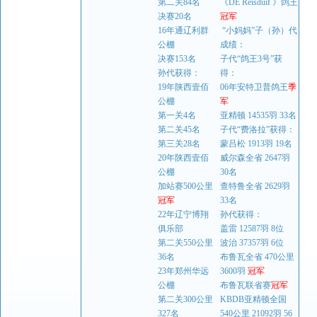
第二关84名
《DE Reisduif 》鸽王
决赛20名
冠军
16年通辽利群
“小妈妈”子（孙）代
公棚
成绩：
决赛153名
子代“鸽王3号”获
孙代获得：
得：
19年陕西壹佰
06年安特卫普鸽王
季
公棚
军
第一关4名
亚精顿 14535羽 33名
第二关45名
子代“费洛拉”获得：
第三关28名
蒙吕松 1913羽 19名
20年陕西壹佰
威尔森全省 2647羽
公棚
30名
加站赛500公里
查特鲁全省 2629羽
冠军
33名
22年辽宁博翔
孙代获得：
俱乐部
盖雷 12587羽 8位
第二关550公里
波治 37357羽 6位
36名
布鲁瓦全省 470公里
23年郑州华远
3600羽
冠军
公棚
布鲁瓦联省赛
冠军
第二关300公里
KBDB亚精顿全国
327名
540公里 21092羽 56