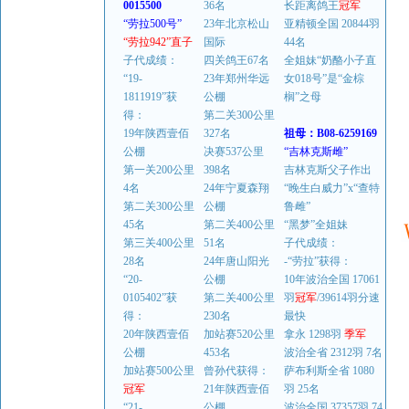
0015500
36名
长距离鸽王
冠军
“劳拉500号”
23年北京松山
亚精顿全国 20844羽
“劳拉942”直子
国际
44名
子代成绩：
四关鸽王67名
全姐妹“奶酪小子直
“19-
23年郑州华远
女018号”是“金棕
1811919”获
公棚
榈”之母
得：
第二关300公里
19年陕西壹佰
327名
祖母：B08-6259169
公棚
决赛537公里
“吉林克斯雌”
第一关200公里
398名
吉林克斯父子作出
4名
24年宁夏森翔
“晚生白威力”x“查特
第二关300公里
公棚
鲁雌”
45名
第二关400公里
“黑梦”全姐妹
第三关400公里
51名
子代成绩：
28名
24年唐山阳光
-“劳拉”获得：
“20-
公棚
10年波治全国 17061
0105402”获
第二关400公里
羽
冠军
/39614羽分速
得：
230名
最快
20年陕西壹佰
加站赛520公里
拿永 1298羽
季军
公棚
453名
波治全省 2312羽 7名
加站赛500公里
曾孙代获得：
萨布利斯全省 1080
冠军
21年陕西壹佰
羽 25名
“21-
公棚
波治全国 37357羽 74