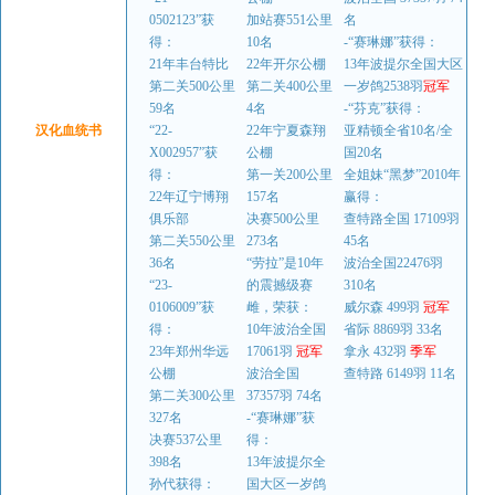
0502123”获
加站赛551公里
名
得：
10名
-“赛琳娜”获得：
21年丰台特比
22年开尔公棚
13年波提尔全国大区
第二关500公里
第二关400公里
一岁鸽2538羽
冠军
59名
4名
-“芬克”获得：
汉化血统书
“22-
22年宁夏森翔
亚精顿全省10名/全
X002957”获
公棚
国20名
得：
第一关200公里
全姐妹“黑梦”2010年
22年辽宁博翔
157名
赢得：
俱乐部
决赛500公里
查特路全国 17109羽
第二关550公里
273名
45名
36名
“劳拉”是10年
波治全国22476羽
“23-
的震撼级赛
310名
0106009”获
雌，荣获：
威尔森 499羽
冠军
得：
10年波治全国
省际 8869羽 33名
23年郑州华远
17061羽
冠军
拿永 432羽
季军
公棚
波治全国
查特路 6149羽 11名
第二关300公里
37357羽 74名
327名
-“赛琳娜”获
决赛537公里
得：
398名
13年波提尔全
孙代获得：
国大区一岁鸽