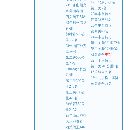
19年北京开创者
23年唐山阳光
第二关5名
寄养棚春棚
20年丰台特比
四关鸽王55名
四关鸽王84名
23年郑州信义
20年丰台特比
春棚
第四关63名
加站赛520公
21年丰台特比
里130名
第一关500公里22名
23年山西神齐
第二关500公里9名
俱乐部
双关综合
季军
第二关550公
22年丰台特比
里26名
第一关500公里6名
23年神州辉煌
双关综合89名
公棚
23年北京松山国际
第二关300公
三关综合58名
里240名
第三关400公
里423名
加站赛550公
里245名
25年山西神齐
俱乐部春赛
四关鸽王146