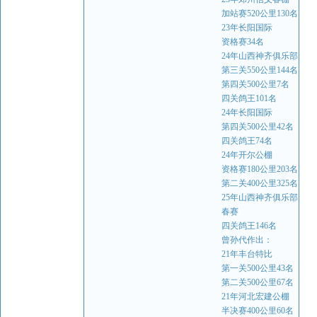
加站赛520公里130名
23年长阳国际
资格赛34名
24年山西神齐俱乐部
第三关550公里144名
第四关500公里7名
四关鸽王101名
24年长阳国际
第四关500公里42名
四关鸽王74名
24年开尔公棚
资格赛180公里203名
第二关400公里325名
25年山西神齐俱乐部
春赛
四关鸽王146名
曾孙代作出：
21年丰台特比
第一关500公里43名
第二关500公里67名
21年河北宏建公棚
半决赛400公里60名