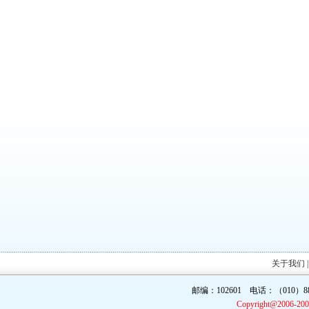
关于我们
邮编：102601 电话：（010）887
Copyright@2006-20