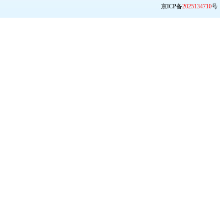
京ICP备
2025134710
号