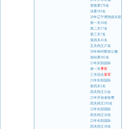
资格赛270名
决赛183名
20年辽宁博翔俱乐部
第一关10名
第二关17名
第三关7名
第四关41名
五关鸽王27名
20年神州辉煌公棚
加站赛362名
21年长阳国际
第一关
季军
三关综合
亚军
21年长阳国际
第四关5名
四关鸽王25名
21年开创者铁鹰
四关鸽王195名
22年长阳国际
四关鸽王20名
22年长阳国际
四关鸽王58名