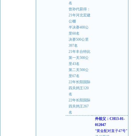
名
曾孙代获得：
21年河北宏建
公棚
半决赛400公
里60名
决赛500公里
397名
21年丰台特比
第一关500公
里43名
第二关500公
里67名
22年长阳国际
四关鸽王120
名
22年长阳国际
四关鸽王267
名
外祖父：CH13-01-
012047
“黄金配对直子47号”