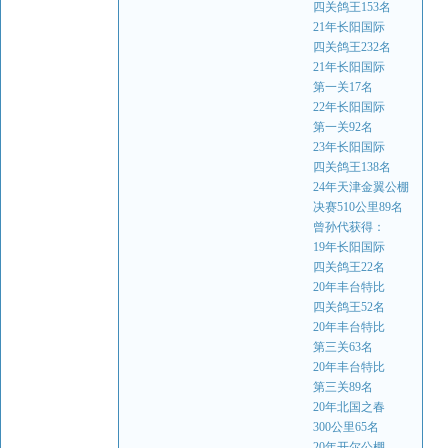
四关鸽王153名
21年长阳国际
四关鸽王232名
21年长阳国际
第一关17名
22年长阳国际
第一关92名
23年长阳国际
四关鸽王138名
24年天津金翼公棚
决赛510公里89名
曾孙代获得：
19年长阳国际
四关鸽王22名
20年丰台特比
四关鸽王52名
20年丰台特比
第三关63名
20年丰台特比
第三关89名
20年北国之春
300公里65名
20年开尔公棚