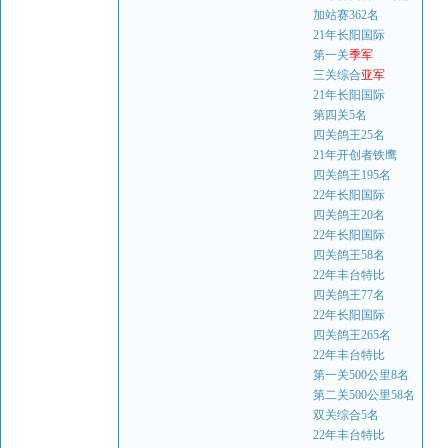
加站赛362名
21年长阳国际
第一关
季军
三关综合
亚军
21年长阳国际
第四关5名
四关鸽王25名
21年开创者铁鹰
四关鸽王195名
22年长阳国际
四关鸽王20名
22年长阳国际
四关鸽王58名
22年丰台特比
四关鸽王77名
22年长阳国际
四关鸽王265名
22年丰台特比
第一关500公里8名
第二关500公里58名
双关综合5名
22年丰台特比