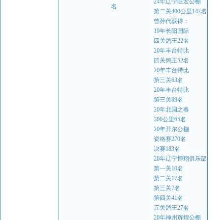
24年辽宁旺宏公棚
名
第二关400公里147名
曾孙代获得：
19年长阳国际
四关鸽王22名
20年丰台特比
四关鸽王52名
20年丰台特比
第三关63名
20年丰台特比
第三关89名
20年北国之春
300公里65名
20年开尔公棚
资格赛270名
决赛183名
20年辽宁博翔俱乐部
第一关10名
第二关17名
第三关7名
第四关41名
五关鸽王27名
20年神州辉煌公棚