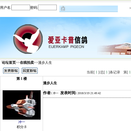
用户名:
密码:
论坛首页
>>
在线拍卖
>>漫步人生
当前[
1
]/总[
1
]条记录
第[
1
第
1
楼
漫步人生
作者:
发表时间:
冲一
2018/3/19 21:49:42
冲一
积分:8