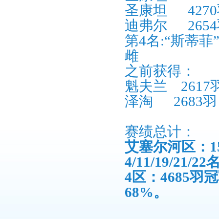
圣康坦
4270
迪弗尔
2654
第
4
名
:
“斯蒂菲
雌
之前获得：
魁夫兰
2617
泽淘
2683
羽
赛绩总计：
艾塞尔河
区：
1
4/11/19/21/22
4
区：
4685
羽冠
68%
。