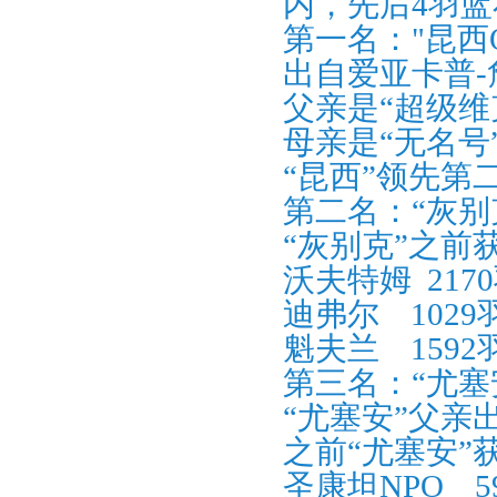
内，先后
4
羽蓝
第一名：
"
昆西
出自爱亚卡普
-
父亲是“超级维
母亲是“无名号
“昆西”领先第
第二名：“灰别
“灰别克”之前
沃夫特姆
2170
迪弗尔
1029
魁夫兰
1592
第三名：“
尤塞
“
尤塞安
”父亲
之前“
尤塞安
”
圣康坦
NPO 5