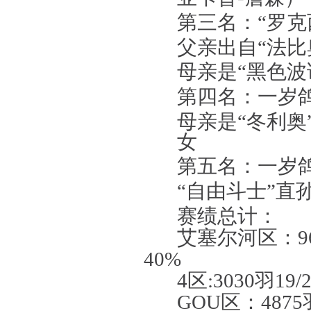
第三名：“罗克
父亲出自“法比
母亲是“黑色波
第四名：一岁
母亲是“冬利奥
女
第五名：一岁
“自由斗士”直
赛绩总计：
艾塞尔河
区：
9
40%
4
区
:3030
羽
19/2
GOU
区：
4875