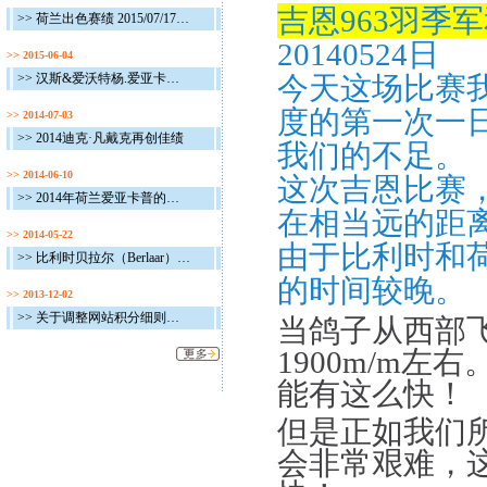
吉恩
963
羽季军
>> 荷兰出色赛绩 2015/07/17 - 2015/07/19
20140524日
>> 2015-06-04
>> 汉斯&爱沃特杨.爱亚卡普连续夺魁：囊括索斯通冠、亚军和NPO基恩冠军 !
今天这场比赛
度的第一次一
>> 2014-07-03
>> 2014迪克·凡戴克再创佳绩
我们的不足。
>> 2014-06-10
这次吉恩比赛
>> 2014年荷兰爱亚卡普的最新赛绩
在相当远的距
>> 2014-05-22
由于比利时和
>> 比利时贝拉尔（Berlaar）的葛斯顿·范德瓦尔获得威尔森联省赛3169羽冠军及15000羽最高分速冠军
的时间较晚。
>> 2013-12-02
>> 关于调整网站积分细则的通告
当鸽子从西部
1900m/m
左右
能有这么快！
但是正如我们
会非常艰难，