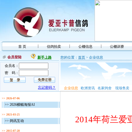
|
|
|
首 页
信鸽拍卖
公棚信息
公棚训赛
会员登陆
新手上路
您的位置：
首页
> 企业信息
会员名：
密 码：
忘记密码？
企业信息
欧洲资讯
名家鸽舍
现场售卖
>> 2026-07-06
>> 2026横幅海报AI
>> 2021-03-25
2014
年荷兰爱
>> 鸽讯互动
>> 2015-07-28