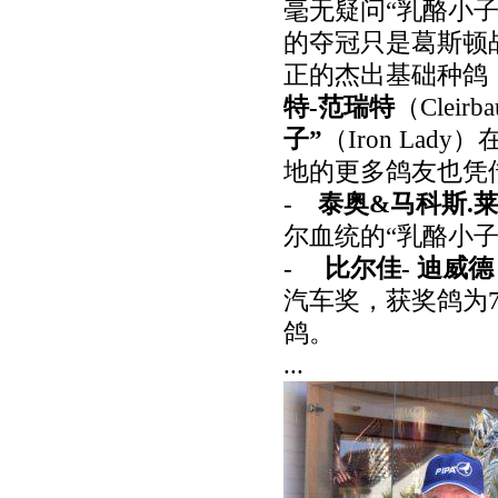
毫无疑问
“
乳酪小
的夺冠只是葛斯顿
正的杰出基础种鸽
特
-
范瑞特
（
Cleirba
子
”
（
Iron Lady
）
地的更多鸽友也凭
-
泰奥
&
马科斯
.
尔血统的
“
乳酪小
-
比尔佳
-
迪威德
汽车奖，获奖鸽为
鸽。
...