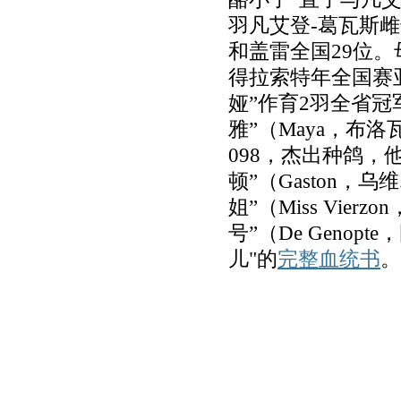
羽凡艾登
-
葛瓦斯雌
和盖雷全国
29
位。
得拉索特年全国赛
娅
”
作育
2
羽全省冠
雅
”
（
Maya
，布洛
098
，杰出种鸽，
顿
”
（
Gaston
，乌维
姐
”
（
Miss Vierzon
号
”
（
De Genopte
，
儿
"
的
完整血统书
。