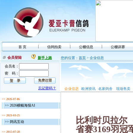
|
|
|
首 页
信鸽拍卖
公棚信息
公棚训赛
会员登陆
新手上路
您的位置：
首页
> 企业信息
会员名：
密 码：
忘记密码？
企业信息
欧洲资讯
名家鸽舍
现场售卖
>> 2026-07-06
>> 2026横幅海报AI
>> 2021-03-25
比利时贝拉尔
>> 鸽讯互动
省赛
3169
羽冠
>> 2015-07-28