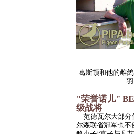
葛斯顿和他的雌鸽
羽
"
荣誉诺儿
" BE
级战将
范德瓦尔大部分
尔森联省冠军也不
酪小子
”
直子与凡