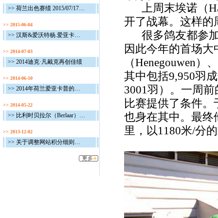
上周末埃诺（
H
>> 荷兰出色赛绩 2015/07/17 - 2015/07/19
开了战幕。这样的
>> 2015-06-04
很多鸽友都参加
>> 汉斯&爱沃特杨.爱亚卡普连续夺魁：囊括索斯通冠、亚军和NPO基恩冠军 !
因此今年的首场大
>> 2014-07-03
（
Henegouwen
）、
>> 2014迪克·凡戴克再创佳绩
其中包括
9,950
羽成
>> 2014-06-10
3001
羽）。一周前
>> 2014年荷兰爱亚卡普的最新赛绩
比赛提供了条件。
>> 2014-05-22
也身在其中。最终
>> 比利时贝拉尔（Berlaar）的葛斯顿·范德瓦尔获得威尔森联省赛3169羽冠军及15000羽最高分速冠军
里，以
1180
米
/
分的
>> 2013-12-02
>> 关于调整网站积分细则的通告