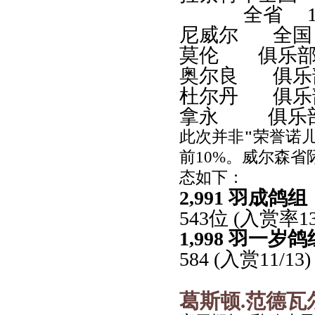
全省 1,58
尼威尔 全国 2
莫伦 俱乐部 2
奥尔良 俱乐部 
杜尔丹 俱乐部
拿永 俱乐部 
此次并非
"
荣誉诺
前
10%
。威尔森省
态如下：
2,991 羽成鸽组
543位 (入赏率13
1,998 羽一
584 (
入赏
11/13)
葛斯顿
.
范德瓦