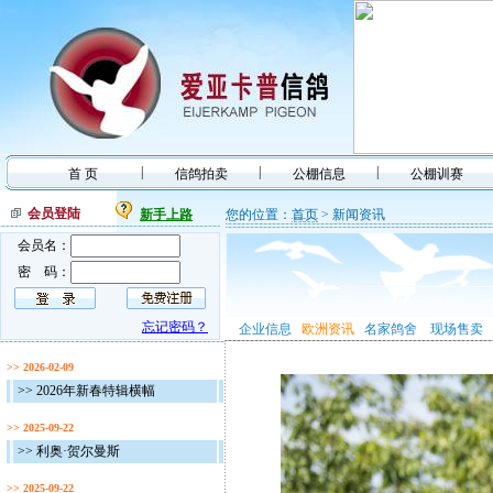
|
|
|
首 页
信鸽拍卖
公棚信息
公棚训赛
会员登陆
新手上路
您的位置：
首页
> 新闻资讯
会员名：
密 码：
忘记密码？
企业信息
欧洲资讯
名家鸽舍
现场售卖
>> 2026-02-09
>> 2026年新春特辑横幅
>> 2025-09-22
>> 利奥·贺尔曼斯
>> 2025-09-22