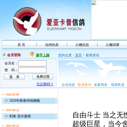
|
|
|
首 页
信鸽拍卖
公棚信息
公棚训赛
会员登陆
新手上路
您的位置：
首页
> 新闻资讯
会员名：
密 码：
忘记密码？
企业信息
欧洲资讯
名家鸽舍
现场售卖
>> 2026-02-09
>> 2026年新春特辑横幅
>> 2025-09-22
自由斗士 当之
>> 利奥·贺尔曼斯
超级巨星，当今
>> 2025-09-22