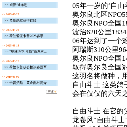
05年一岁的‘自由
>> 威廉·迪布恩
奥尔良北区NPO55
>> 2025-09-22
>> 恭贺鸽友获得佳绩
奥尔良NPO全国18
波治620公里183
>> 2025-09-21
>> 荷兰爱亚卡普2025赛季完美收官
06年达到了一个
>> 2025-09-18
阿瑞斯310公里9
>> “奥林匹克·汉斯“血系再获佳绩
奥尔良NPO全国1
>> 2025-09-17
取得奥尔良全国
>> 荷兰卡普获公棚决赛冠军
这羽名将做种，
>> 2019-08-06
>> 卡普奶酪—黄金配对简介
自由斗士 这类
会在仅仅的六天
自由斗士 在它
龙卷风“自由斗士