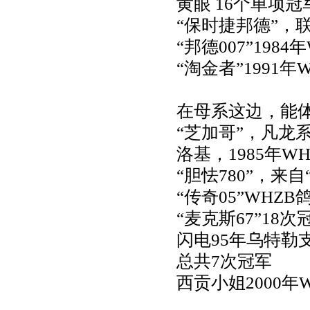
黄眼 16个单项冠
“保时捷邦德”，
“邦德007”19
“淘金者”1991
在母系这边，能
“芝加哥”，凡龙
洛基，1985年W
“胆怯780”，来
“传奇05”WHZ
“麦克斯67”18次
闪电95年乌特勒
总共7次冠军
西贡小姐2000