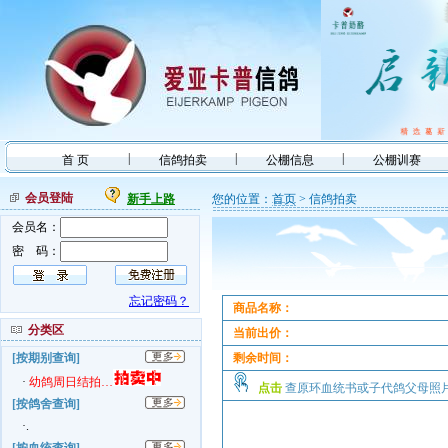
|
|
|
首 页
信鸽拍卖
公棚信息
公棚训赛
会员登陆
新手上路
您的位置：
首页
> 信鸽拍卖
会员名：
密 码：
忘记密码？
商品名称：
分类区
当前出价：
[按期别查询]
剩余时间：
·
幼鸽周日结拍…
点击
查原环血统书或子代鸽父母
[按鸽舍查询]
·.