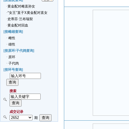
[按血统查询]
·黄金配对雌直孙女
·“女王”直子X黄金配对直女
·史蒂芬·兰布瑞契
·黄金配对回血
[按雌雄查询]
· 雌性
· 雄性
[按原环/子代鸽查询]
· 原环
· 子代鸽
[按环号查询]
搜索
成交记录
期