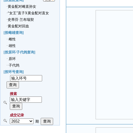
[按血统查询]
·黄金配对雌直孙女
·“女王”直子X黄金配对直女
·史蒂芬·兰布瑞契
·黄金配对回血
[按雌雄查询]
· 雌性
· 雄性
[按原环/子代鸽查询]
· 原环
· 子代鸽
[按环号查询]
搜索
成交记录
期