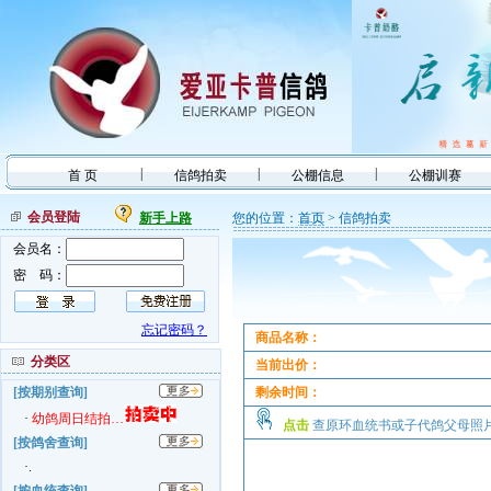
|
|
|
首 页
信鸽拍卖
公棚信息
公棚训赛
会员登陆
新手上路
您的位置：
首页
> 信鸽拍卖
会员名：
密 码：
忘记密码？
商品名称：
分类区
当前出价：
[按期别查询]
剩余时间：
·
幼鸽周日结拍…
点击
查原环血统书或子代鸽父母
[按鸽舍查询]
·.