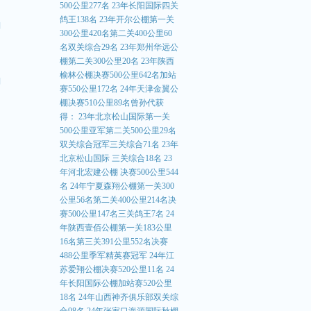
500公里277名 23年长阳国际四关
鸽王138名 23年开尔公棚第一关
棚
300公里420名第二关400公里60
名双关综合29名 23年郑州华远公
棚第二关300公里20名 23年陕西
榆林公棚决赛500公里642名加站
棚
赛550公里172名 24年天津金翼公
棚决赛510公里89名曾孙代获
得： 23年北京松山国际第一关
500公里亚军第二关500公里29名
双关综合冠军三关综合71名 23年
北京松山国际 三关综合18名 23
年河北宏建公棚 决赛500公里544
名 24年宁夏森翔公棚第一关300
公里56名第二关400公里214名决
赛500公里147名三关鸽王7名 24
年陕西壹佰公棚第一关183公里
16名第三关391公里552名决赛
488公里季军精英赛冠军 24年江
苏爱翔公棚决赛520公里11名 24
年长阳国际公棚加站赛520公里
18名 24年山西神齐俱乐部双关综