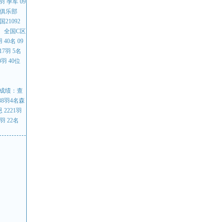
羽 季军 09
顿俱乐部
21092
9名、全国C区
 40名 09
17羽 5名
羽 40位
身成绩：查
38羽4名森
 2221羽
羽 22名