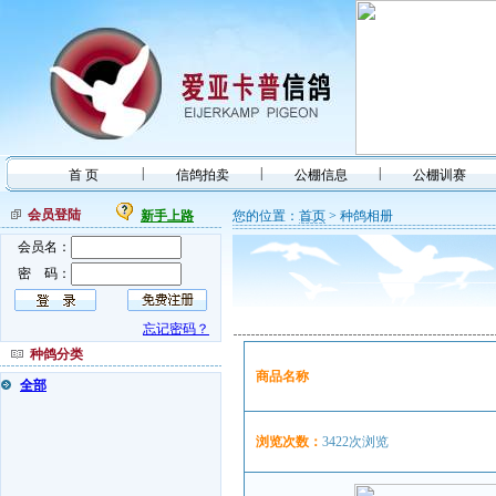
|
|
|
首 页
信鸽拍卖
公棚信息
公棚训赛
会员登陆
新手上路
您的位置：
首页
> 种鸽相册
会员名：
密 码：
忘记密码？
种鸽分类
商品名称
全部
浏览次数：
3422次浏览