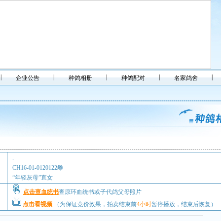
|
|
|
|
|
企业公告
种鸽相册
种鸽配对
名家鸽舍
.
CH16-01-0120122雌
“年轻灰母”直女
点击查血统书
查原环血统书或子代鸽父母照片
点击看视频
（为保证竞价效果，拍卖结束前
4小时
暂停播放，结束后恢复）