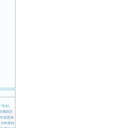
“KAI-
中距离鸽王
10年吉恩俱
 10年查特