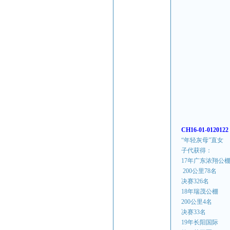
CH16-01-0120122
“年轻灰母”直女
子代获得：
17年广东浓翔公
200公里78名
决赛326名
18年瑞茂公棚
200公里4名
决赛33名
19年长阳国际