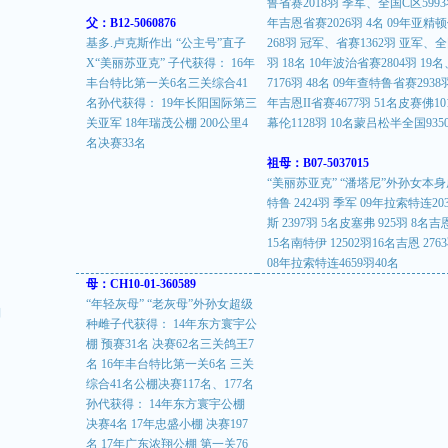
鲁省赛2018羽 季军、全国C区5993
父：B12-5060876
年吉恩省赛2026羽 4名 09年亚精
基多.卢克斯作出 “公主号”直子
268羽 冠军、省赛1362羽 亚军、全国
X“美丽苏亚克” 子代获得： 16年
羽 18名 10年波治省赛2804羽 1
丰台特比第一关6名三关综合41
7176羽 48名 09年查特鲁省赛2938羽
名孙代获得： 19年长阳国际第三
年吉恩II省赛4677羽 51名皮赛佛10
关亚军 18年瑞茂公棚 200公里4
幕伦1128羽 10名蒙吕松半全国9350
名决赛33名
祖母：B07-5037015
“美丽苏亚克” “潘塔尼”外孙女本
特鲁 2424羽 季军 09年拉索特连20
斯 2397羽 5名皮塞弗 925羽 8名吉恩
15名南特伊 12502羽16名吉恩 2763
08年拉索特连4659羽40名
母：CH10-01-360589
“年轻灰母” “老灰母”外孙女超级
棚
种雌子代获得： 14年东方寰宇公
棚 预赛31名 决赛62名三关鸽王7
名 16年丰台特比第一关6名 三关
综合41名公棚决赛117名、177名
孙代获得： 14年东方寰宇公棚
决赛4名 17年忠盛小棚 决赛197
名 17年广东浓翔公棚 第一关76