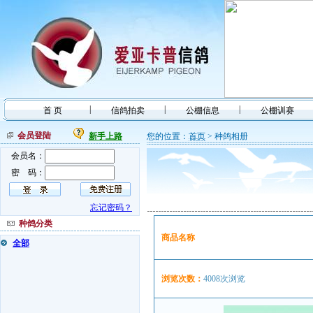
|
|
|
首 页
信鸽拍卖
公棚信息
公棚训赛
会员登陆
新手上路
您的位置：
首页
> 种鸽相册
会员名：
密 码：
忘记密码？
种鸽分类
商品名称
全部
浏览次数：
4008次浏览