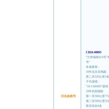
CH16-00895
“兰布瑞契414号”
号”
本身获得：
16年北京百鸽园
第二关520公里5
子代成绩：
“18-1360405”获
18年长阳国际
汉化血统书
第一关500公里77
第二关500公里35
双关综合8名