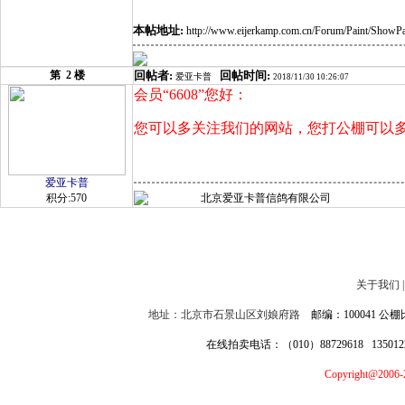
本帖地址:
http://www.eijerkamp.com.cn/Forum/Paint/ShowP
第
2
楼
回帖者:
回帖时间:
爱亚卡普
2018/11/30 10:26:07
会员“6608”您好：
您可以多关注我们的网站，您打公棚可以
爱亚卡普
积分:570
北京爱亚卡普信鸽有限公司
关于我们
地址：北京市石景山区刘娘府路
邮编：100041 公棚比
在线拍卖电话：（010）88729618 13501
Copyright@2006-