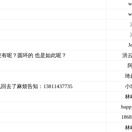
w
w
J
没有呢？圆环的 也是如此呢？
洪
阿
琦
回去了麻烦告知：13811437735
小
林
happ
1868
林