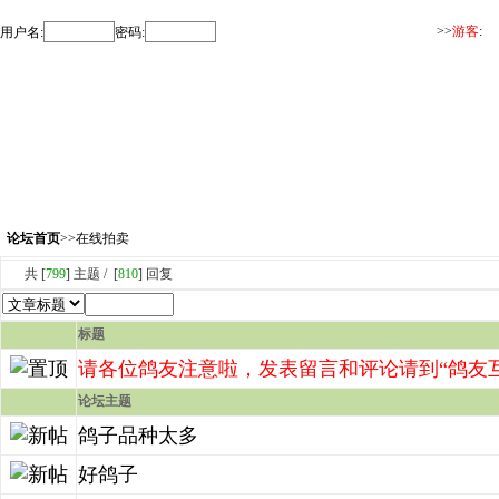
>>
游客
:
用户名:
密码:
论坛首页
>>
在线拍卖
共 [
799
] 主题 / [
810
] 回复
标题
请各位鸽友注意啦，发表留言和评论请到“鸽友互
论坛主题
鸽子品种太多
好鸽子