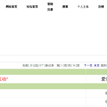
登陆
网站首页
论坛首页
搜索
个人文集
注销
注册
当前[
20
]/总[
677
]条记录
第[
1
]页/共[
34
]页
下一页
末页
跳
动”
爱