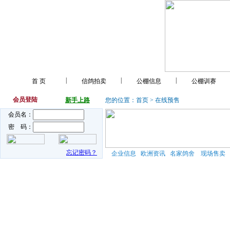
|
|
|
首 页
信鸽拍卖
公棚信息
公棚训赛
会员登陆
新手上路
您的位置：
首页
> 在线预售
会员名：
密 码：
忘记密码？
企业信息
欧洲资讯
名家鸽舍
现场售卖