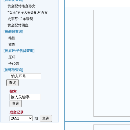
·黄金配对雌直孙女
·“女王”直子X黄金配对直女
·史蒂芬·兰布瑞契
·黄金配对回血
[按雌雄查询]
· 雌性
· 雄性
[按原环/子代鸽查询]
· 原环
· 子代鸽
[按环号查询]
搜索
成交记录
期