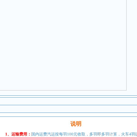
说明
1、
运输费用：
国内运费汽运按每羽100元收取，多羽即多羽计算，火车4羽以