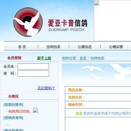
|
|
|
首 页
信鸽拍卖
公棚信息
公棚训赛
会员登陆
新手上路
您的位置：
首页
> 信鸽拍卖
会员名：
密 码：
忘记密码？
商品名称：
分类区
当前出价：
[按期别查询]
剩余时间：
·
幼鸽周日结拍…
点击
查原环血统书或子代鸽父母
[按鸽舍查询]
·.
[按血统查询]