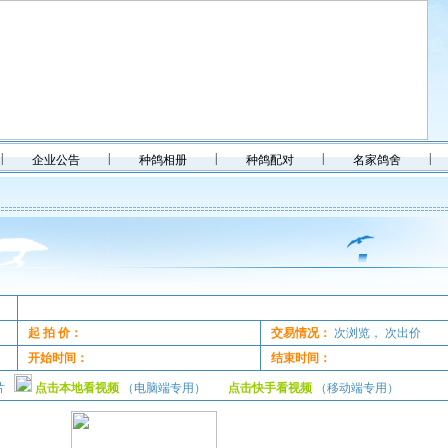
|
|
|
|
|
企业公告
种鸽相册
种鸽配对
名家鸽舍
起 拍 价：
交易情况：
次浏览，
次出价
开始时间：
结束时间：
照片
点击本地看视频
（电脑端专用）
点击快手看视频
（移动端专用）