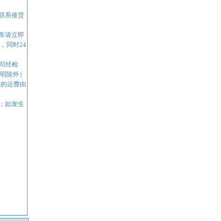
联系接货
常请立即
，同时24
司经检
明除外）
生的运费由
；如发生