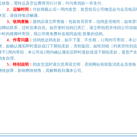
元收取，需转运及空运费用另行计算，均与售鸽款一并支付。
2、运输时间：
付款期截止后一周内发货，发货前后公司物流会与会员电话
事宜，请保持电话畅通。
3、收鸽查验：
接鸽后请立即查验：包装有否异常，信鸽是否相符，如有异
与网站联系，过时后果自负。如开笼时信鸽已死亡，请立即拍照并传回公司信箱
小时内将脚环寄回，我公司将免费补送相同血统/质量的信鸽。
4、
作育问题：
信鸽抵达鸽友处，如不下蛋、不生精，12周内可寄回，本公
测，如确认属实即时退款或订下期拍卖款，否则返回。如性别错（列表页特别说
请于2周内寄回，本公司在2周内确认属实后即时退款或顶下期拍卖款，退货产
鸽友自理。
5、特别说明：
鸽友交流时请注意用语文明，否则网站有权取消其会员资格
网络故障，影响网络销售，其解释权归属本公司。