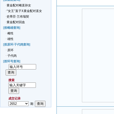
·黄金配对雌直孙女
·“女王”直子X黄金配对直女
·史蒂芬·兰布瑞契
·黄金配对回血
[按雌雄查询]
· 雌性
· 雄性
[按原环/子代鸽查询]
· 原环
· 子代鸽
[按环号查询]
搜索
成交记录
期