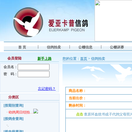
|
|
|
首 页
信鸽拍卖
公棚信息
公棚训赛
会员登陆
新手上路
您的位置：
首页
> 信鸽拍卖
会员名：
密 码：
忘记密码？
商品名称：
分类区
当前出价：
[按期别查询]
剩余时间：
·
幼鸽周日结拍…
点击
查原环血统书或子代鸽父母
[按鸽舍查询]
·.
[按血统查询]