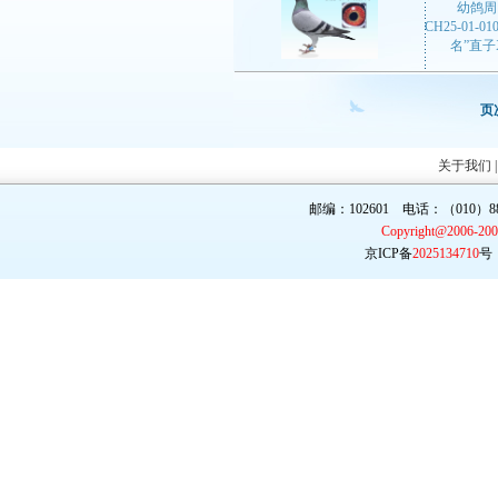
幼鸽周
CH25-01-0
名”直
页
关于我们
邮编：102601 电话：（010）887
Copyright@2006-20
京ICP备
2025134710
号