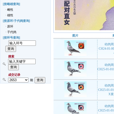
[按雌雄查询]
· 雌性
· 雄性
[按原环/子代鸽查询]
· 原环
· 子代鸽
图片
[按环号查询]
幼鸽周
CH24-01-
搜索
幼鸽周
CH25-01-
成交记录
期
幼鸽周
CH25-01-
X
幼鸽周
CH25-01-