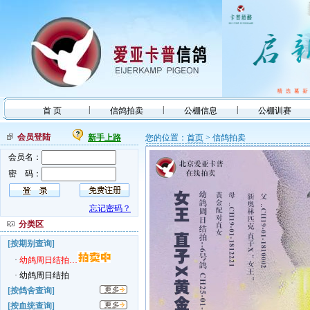
|
|
|
首 页
信鸽拍卖
公棚信息
公棚训赛
会员登陆
新手上路
您的位置：
首页
> 信鸽拍卖
会员名：
密 码：
忘记密码？
分类区
[按期别查询]
·
幼鸽周日结拍…
·
幼鸽周日结拍
[按鸽舍查询]
[按血统查询]