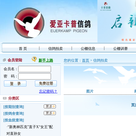
|
|
|
首 页
信鸽拍卖
公棚信息
公棚训赛
会员登陆
新手上路
您的位置：
首页
> 信鸽拍卖
会员名：
密 码：
忘记密码？
图片
分类区
页
[按期别查询]
[按鸽舍查询]
[按血统查询]
·“新奥林匹克”直子X“女王”配
对直孙女