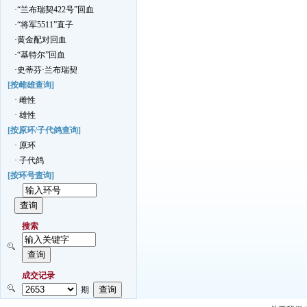
·“兰布瑞契422号”回血
·“将军5511”直子
·黄金配对回血
·“基特尔”回血
·史蒂芬·兰布瑞契
[按雌雄查询]
· 雌性
· 雄性
[按原环/子代鸽查询]
· 原环
· 子代鸽
[按环号查询]
搜索
成交记录
期