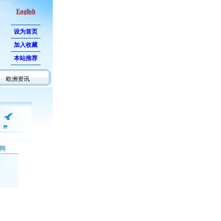
English
设为首页
加入收藏
本站推荐
欧洲资讯
间