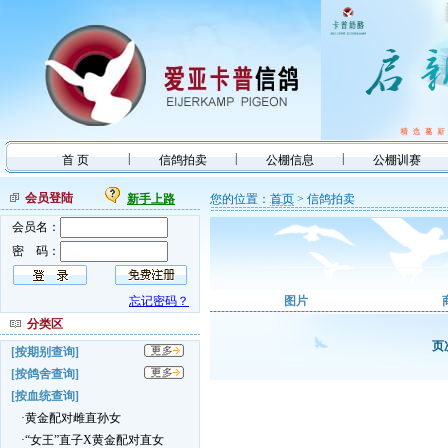
|
|
|
首 页
信鸽拍卖
公棚信息
公棚训赛
会员登陆
新手上路
您的位置：
首页
> 信鸽拍卖
会员名：
密 码：
忘记密码？
图片
分类区
页
[按期别查询]
[按鸽舍查询]
[按血统查询]
·黄金配对雌直孙女
·“女王”直子X黄金配对直女