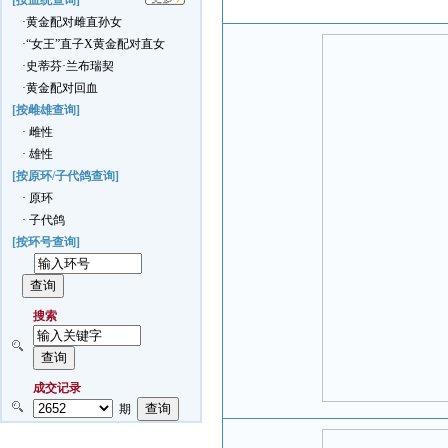
[按血统查询]
·黄金配对雌直孙女
·“女王”直子X黄金配对直女
·史蒂芬·兰布瑞契
·黄金配对回血
[按雌雄查询]
· 雌性
· 雄性
[按原环/子代鸽查询]
· 原环
· 子代鸽
[按环号查询]
搜索
成交记录
期