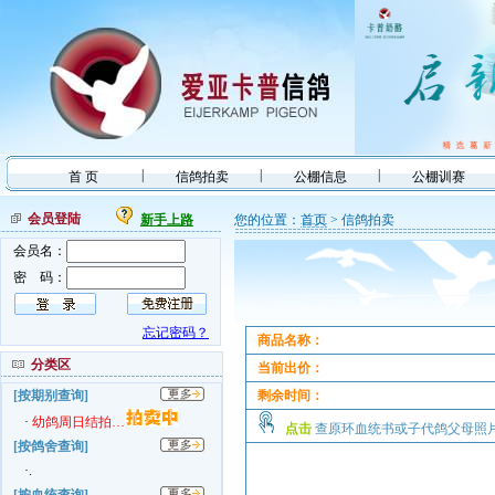
|
|
|
首 页
信鸽拍卖
公棚信息
公棚训赛
会员登陆
新手上路
您的位置：
首页
> 信鸽拍卖
会员名：
密 码：
忘记密码？
商品名称：
分类区
当前出价：
[按期别查询]
剩余时间：
·
幼鸽周日结拍…
点击
查原环血统书或子代鸽父母
[按鸽舍查询]
·.