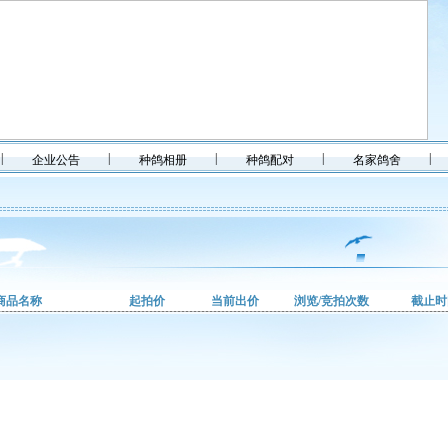
|
|
|
|
|
企业公告
种鸽相册
种鸽配对
名家鸽舍
商品名称
起拍价
当前出价
浏览/竞拍次数
截止时