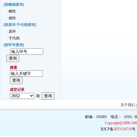
[按雌雄查询]
· 雌性
· 雄性
[按原环/子代鸽查询]
· 原环
· 子代鸽
[按环号查询]
搜索
成交记录
期
关于我们
邮编：102601 电话：（010）887
Copyright@2006-20
京ICP备
2025134710
号