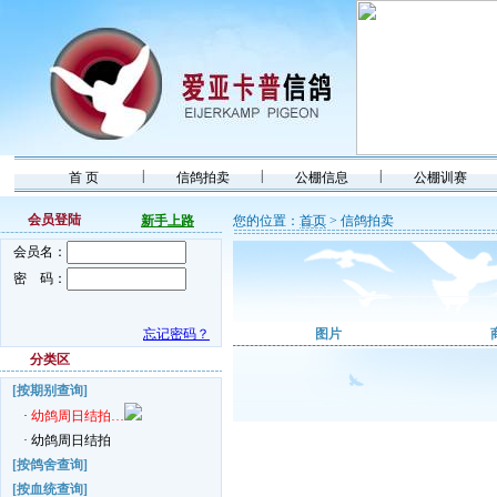
|
|
|
首 页
信鸽拍卖
公棚信息
公棚训赛
会员登陆
新手上路
您的位置：
首页
> 信鸽拍卖
会员名：
密 码：
忘记密码？
图片
分类区
[按期别查询]
·
幼鸽周日结拍…
·
幼鸽周日结拍
[按鸽舍查询]
[按血统查询]