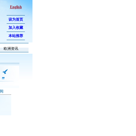
English
设为首页
加入收藏
本站推荐
欧洲资讯
间