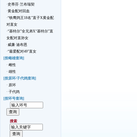
·史蒂芬·兰布瑞契
·黄金配对回血
·“铁鹰鸽王18名”直子X黄金配
对直女
·“基特尔”全兄弟X“基特尔”直
女配对直孙女
·威廉·迪布恩
·“最爱配对49”直女
[按雌雄查询]
· 雌性
· 雄性
[按原环/子代鸽查询]
· 原环
· 子代鸽
[按环号查询]
搜索