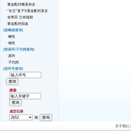
·黄金配对雌直孙女
·“女王”直子X黄金配对直女
·史蒂芬·兰布瑞契
·黄金配对回血
[按雌雄查询]
· 雌性
· 雄性
[按原环/子代鸽查询]
· 原环
· 子代鸽
[按环号查询]
搜索
成交记录
期
关于我们