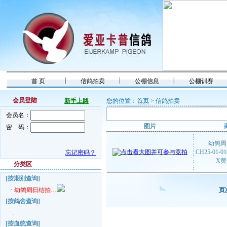
|
|
|
首 页
信鸽拍卖
公棚信息
公棚训赛
会员登陆
新手上路
您的位置：
首页
> 信鸽拍卖
会员名：
图片
密 码：
幼鸽周
CH25-01-
忘记密码？
X
分类区
[按期别查询]
·
幼鸽周日结拍…
页
[按鸽舍查询]
·.
[按血统查询]